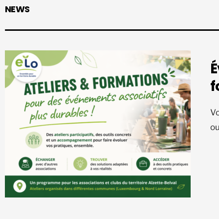
NEWS
É
f
Vo
ou