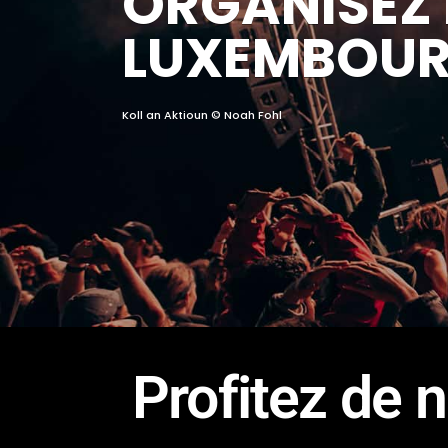
ORGANISEZ 
LUXEMBOU
Koll an Aktioun © Noah Fohl
Profitez de