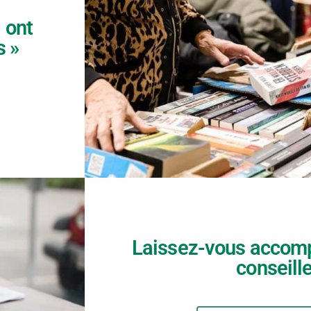
 ont
s »
Laissez-vous accomp
conseill