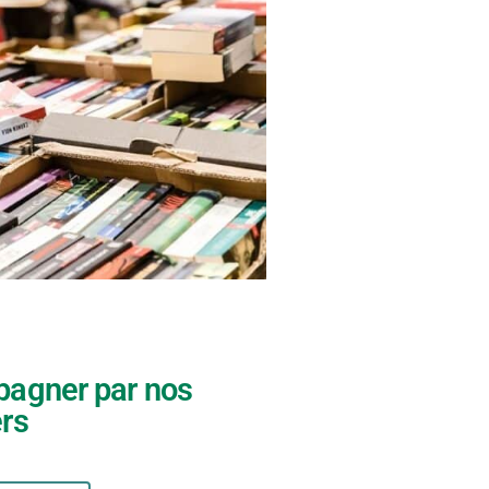
agner par nos
ers