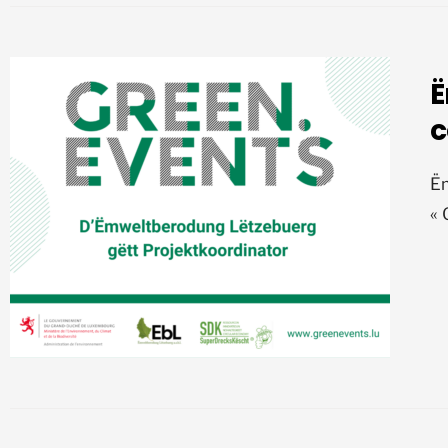
Ë
c
Ëm
« 