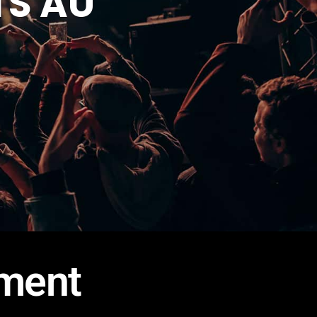
TS AU
ement