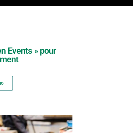
en Events » pour
ement
go