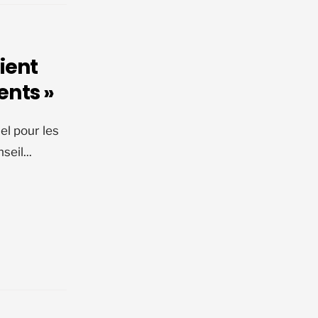
ient
ents »
el pour les
nseil
...