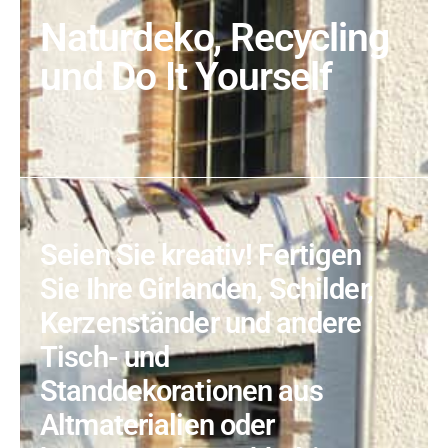
Naturdeko, Recycling
und Do It Yourself
Seien Sie kreativ! Fertigen
Sie Ihre Girlanden, Schilder,
Kerzenständer und andere
Tisch- und
Standdekorationen aus
Altmaterialien oder