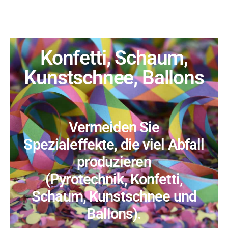
Konfetti, Schaum,
Kunstschnee, Ballons
Vermeiden Sie
Spezialeffekte, die viel Abfall
produzieren
(Pyrotechnik, Konfetti,
Schaum, Kunstschnee und
Ballons).