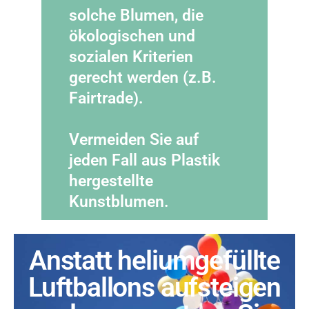
solche Blumen, die
ökologischen und
sozialen Kriterien
gerecht werden (z.B.
Fairtrade).
Vermeiden Sie auf
jeden Fall aus Plastik
hergestellte
Kunstblumen.
Anstatt heliumgefüllte
Luftballons aufsteigen