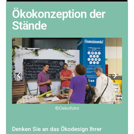
Ökokonzeption der
Stände
©Oekofoire
Denken Sie an das Ökodesign Ihrer